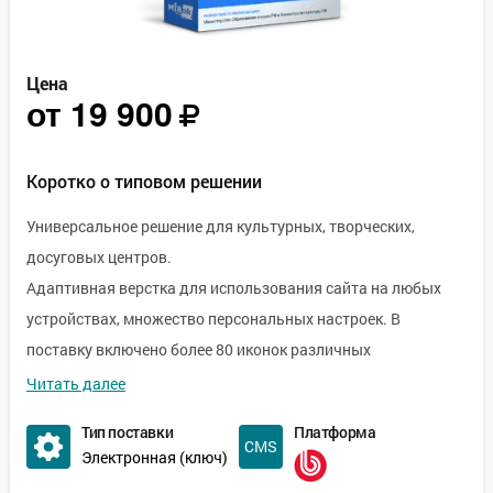
Цена
от
19 900
Коротко о типовом решении
Универсальное решение для культурных, творческих,
досуговых центров.
Адаптивная верстка для использования сайта на любых
устройствах, множество персональных настроек. В
поставку включено более 80 иконок различных
направлений (вокал, саксофон, флейта, пианино, скрипка,
Читать далее
виолончель, гитара, труба, балалайка, ударные, арфа,
Тип поставки
Платформа
клавиши, русский язык, португальский язык, испанский
Электронная (ключ)
язык, японский язык, китайский язык, немецкий язык,