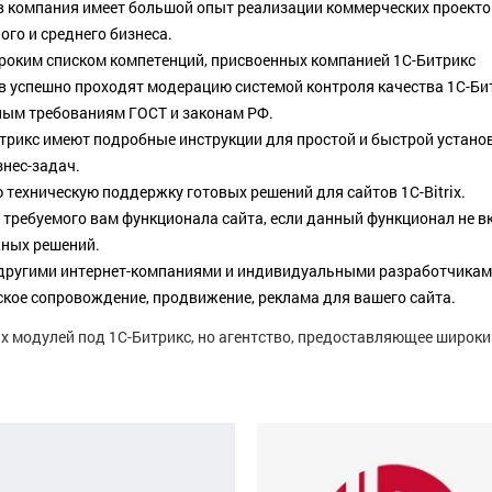
ов компания имеет большой опыт реализации коммерческих проекто
ого и среднего бизнеса.
роким списком компетенций, присвоенных компанией 1С-Битрикс
 успешно проходят модерацию системой контроля качества 1С-Би
ным требованиям ГОСТ и законам РФ.
итрикс имеют подробные инструкции для простой и быстрой устано
знес-задач.
техническую поддержку готовых решений для сайтов 1С-Bitrix.
ребуемого вам функционала сайта, если данный функционал не вк
ных решений.
 другими интернет-компаниями и индивидуальными разработчиками
ское сопровождение, продвижение, реклама для вашего сайта.
х модулей под 1С-Битрикс, но агентство, предоставляющее широкий