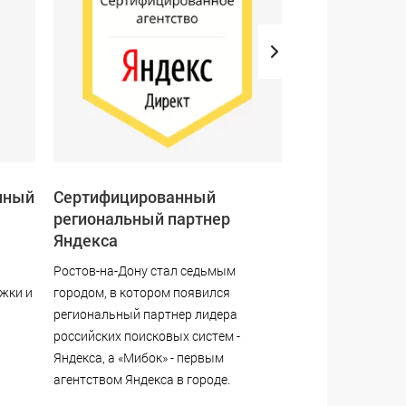
нный
Сертифицированный
Сертифициро
региональный партнер
Google AdWor
Яндекса
Analytics
Ростов-на-Дону стал седьмым
Проведение рекл
ржки и
городом, в котором появился
веб-аналитика
региональный партнер лидера
российских поисковых систем -
Яндекса, а «Мибок» - первым
агентством Яндекса в городе.