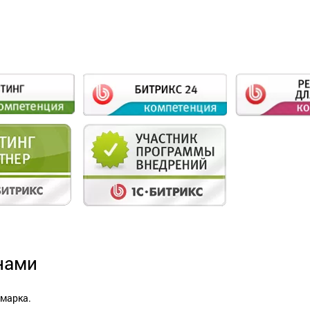
нами
 марка.