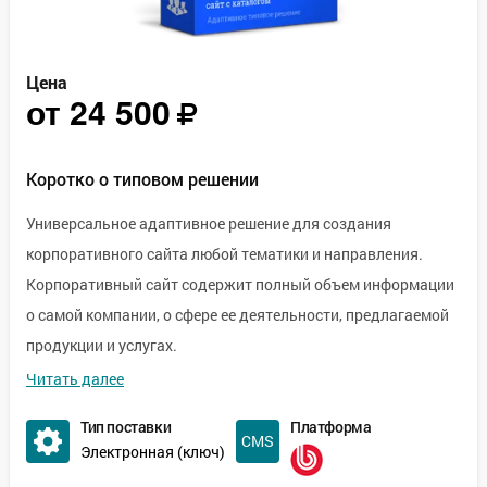
Цена
от
24 500
Коротко о типовом решении
Универсальное адаптивное решение для создания
корпоративного сайта любой тематики и направления.
Корпоративный сайт содержит полный объем информации
о самой компании, о сфере ее деятельности, предлагаемой
продукции и услугах.
Адаптивная верстка для использования сайта на любых
Читать далее
устройствах, множество персональных настроек.
Тип поставки
Платформа
В поставку включено более 50 иконок которые вы можете
Электронная (ключ)
бесплатно использовать, чтобы описать преимущества